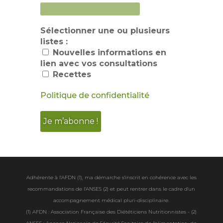
Sélectionner une ou plusieurs
listes :
Nouvelles informations en
lien avec vos consultations
Recettes
Politique de confidentialité
Adhérente à l'AFDN (1), ma démarche s'inscrit en cohérence avec les
recommandations de l'ANSES (2) et peut rentrer dans le cadre d'un
accompagnement médical pluri-disciplinaire.
(1) AFDN : Association Française des Diététiciens Nutritionnistes -
(2)