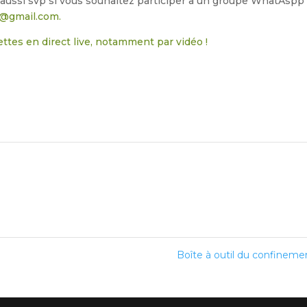
 aussi svp si vous souhaitez participer à un groupe WhatAspp
n@gmail.com.
ettes en direct live, notamment par vidéo !
Boîte à outil du confinem