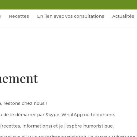
s
Recettes
En lien avec vos consultations
Actualités
inement
e, restons chez nous !
ou de le démarrer par Skype, WhatApp ou téléphone.
(recettes, informations) et je l’espère humoristique.